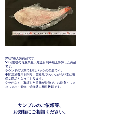
弊社2番人気商品です。
500g前後の青森県産天然金目鯛を船上冷凍した商品
です。
ラウンドの状態で1尾1パックの包装です。
中間流通費用を削り、高級魚でありながら非常に安
価な商品となっております。
クセがなく、凝縮した旨味が特徴で、お刺身・しゃ
ぶしゃぶ・煮物・焼物共に相性抜群です。
サンプルのご依頼等、
​お気軽にご相談ください。